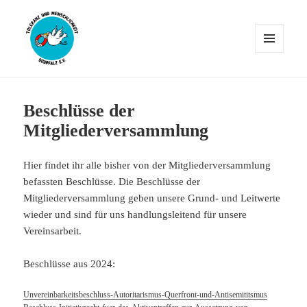
MENÜ
UND
WIDGETS
Verein für Toleranz und
Menschlichkeit Südpfalz e.V.
Beschlüsse der
Mitgliederversammlung
Hier findet ihr alle bisher von der Mitgliederversammlung
befassten Beschlüsse. Die Beschlüsse der
Mitgliederversammlung geben unsere Grund- und Leitwerte
wieder und sind für uns handlungsleitend für unsere
Vereinsarbeit.
Beschlüsse aus 2024:
Unvereinbarkeitsbeschluss-Autoritarismus-Querfront-und-Antisemititsmus