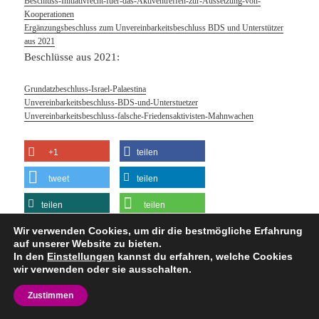
Beschluss-Initiativrecht-fuer-das-Aktiventreffen-zur-Aussetzung-von-
Kooperationen
Ergänzungsbeschluss zum Unvereinbarkeitsbeschluss BDS und Unterstützer
aus 2021
Beschlüsse aus 2021:
Grundatzbeschluss-Israel-Palaestina
Unvereinbarkeitsbeschluss-BDS-und-Unterstuetzer
Unvereinbarkeitsbeschluss-falsche-Friedensaktivisten-Mahnwachen
+1
teilen
tweet
teilen
teilen
teilen
Wir verwenden Cookies, um dir die bestmögliche Erfahrung
mail
auf unserer Website zu bieten.
In den
Einstellungen
kannst du erfahren, welche Cookies
wir verwenden oder sie ausschalten.
Datenschutz
Stolz präsentiert von WordPress
Zustimmen